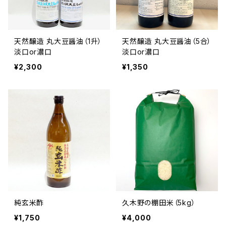
天然醸造 丸大豆醤油（1升）
天然醸造 丸大豆醤油（5合）
淡口or濃口
淡口or濃口
¥2,300
¥1,350
純玄米酢
久木野の棚田米（5kg）
¥1,750
¥4,000