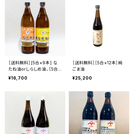
［送料無料］[5合×9本] な
［送料無料］［5合×12本］純
たね油orしらしめ油、［5合×
ごま油
3本］純ごま油セット
¥16,700
¥25,200