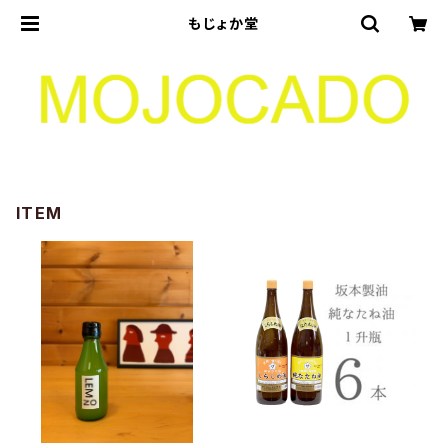
もじょか堂
ITEM