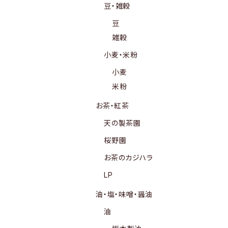
豆・雑穀
豆
雑穀
小麦・米粉
小麦
米粉
お茶・紅茶
天の製茶園
桜野園
お茶のカジハラ
LP
油・塩・味噌・醤油
油