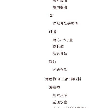
坂本製油
堀内製油
塩
自然食品研究所
味噌
緒方こうじ屋
愛林館
松合食品
醤油
松合食品
海産物・加工品・調味料
海産物
杉本水産
前田水産