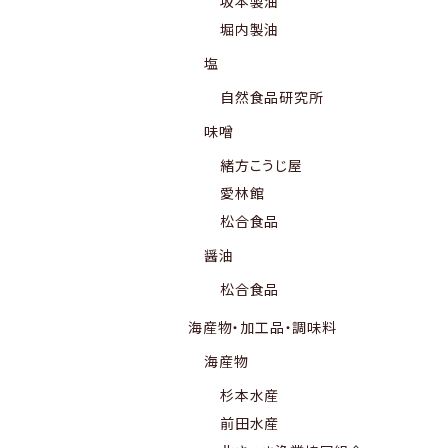
坂本製油
堀内製油
塩
自然食品研究所
味噌
緒方こうじ屋
愛林館
松合食品
醤油
松合食品
海産物・加工品・調味料
海産物
杉本水産
前田水産