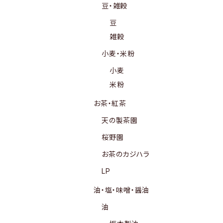
豆・雑穀
豆
雑穀
小麦・米粉
小麦
米粉
お茶・紅茶
天の製茶園
桜野園
お茶のカジハラ
LP
油・塩・味噌・醤油
油