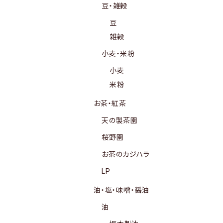
豆・雑穀
豆
雑穀
小麦・米粉
小麦
米粉
お茶・紅茶
天の製茶園
桜野園
お茶のカジハラ
LP
油・塩・味噌・醤油
油