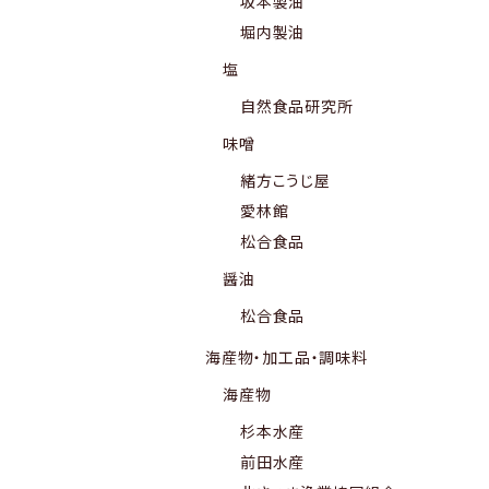
坂本製油
堀内製油
塩
自然食品研究所
味噌
緒方こうじ屋
愛林館
松合食品
醤油
松合食品
海産物・加工品・調味料
海産物
杉本水産
前田水産